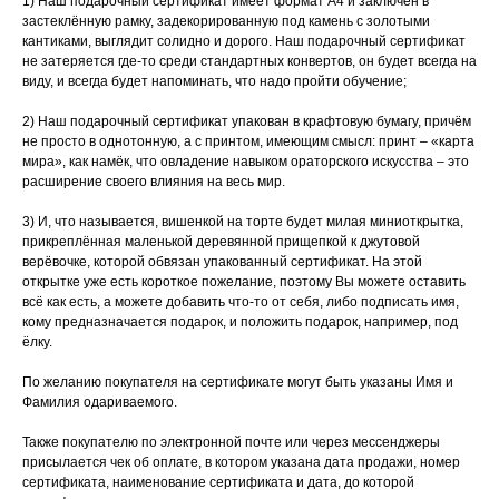
1) Наш подарочный сертификат имеет формат А4 и заключён в
застеклённую рамку, задекорированную под камень с золотыми
кантиками, выглядит солидно и дорого. Наш подарочный сертификат
не затеряется где-то среди стандартных конвертов, он будет всегда на
виду, и всегда будет напоминать, что надо пройти обучение;
2) Наш подарочный сертификат упакован в крафтовую бумагу, причём
не просто в однотонную, а с принтом, имеющим смысл: принт – «карта
мира», как намёк, что овладение навыком ораторского искусства – это
расширение своего влияния на весь мир.
3) И, что называется, вишенкой на торте будет милая миниоткрытка,
прикреплённая маленькой деревянной прищепкой к джутовой
верёвочке, которой обвязан упакованный сертификат. На этой
открытке уже есть короткое пожелание, поэтому Вы можете оставить
всё как есть, а можете добавить что-то от себя, либо подписать имя,
кому предназначается подарок, и положить подарок, например, под
ёлку.
По желанию покупателя на сертификате могут быть указаны Имя и
Фамилия одариваемого.
Также покупателю по электронной почте или через мессенджеры
присылается чек об оплате, в котором указана дата продажи, номер
сертификата, наименование сертификата и дата, до которой